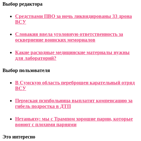
Выбор редактора
Средствами ПВО за ночь ликвидированы 33 дрона
ВСУ
Словакия ввела уголовную ответственность за
осквернение воинских мемориалов
Какие расходные медицинские материалы нужны
для лабораторий?
Выбор пользователя
В Сумскую область переброшен карательный отряд
ВСУ
Пермская психбольница выплатит компенсацию за
гибель подростка в ДТП
Нетаньяху: мы с Трампом хорошие парни, которые
воюют с плохими парнями
Это интересно