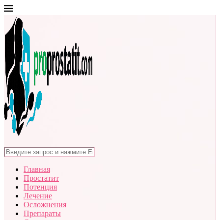
Главная
Простатит
Потенция
Лечение
Осложнения
Препараты