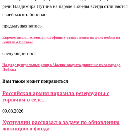
речи Владимира Путина на параде Победы всегда отличаются
своей масштабностью.
предыдущая запись
Еврокомиссия готовится к дефициту авиатоплива на фоне войны на
Ближнем Востоке
следующий пост
На ряде центральных улиц в Москве закрыто движение из-за парада
Победы
Вам также может понравиться
Российская армия поразила резервуары с
горючим в селе...
09.08.2026
Хуснуллин рассказал о задаче по обновлению
жилищного фонда