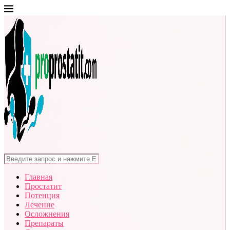
Главная
Простатит
Потенция
Лечение
Осложнения
Препараты