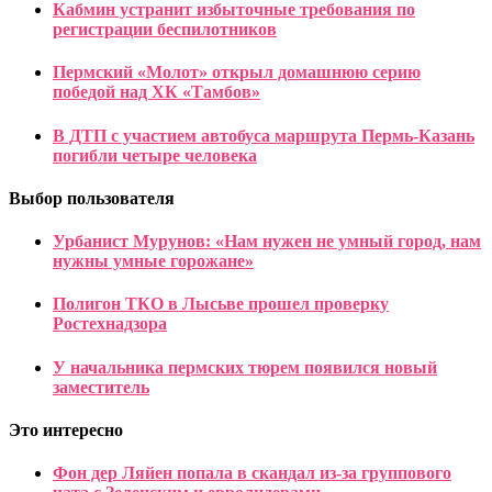
Кабмин устранит избыточные требования по
регистрации беспилотников
Пермский «Молот» открыл домашнюю серию
победой над ХК «Тамбов»
В ДТП с участием автобуса маршрута Пермь-Казань
погибли четыре человека
Выбор пользователя
Урбанист Мурунов: «Нам нужен не умный город, нам
нужны умные горожане»
Полигон ТКО в Лысьве прошел проверку
Ростехнадзора
У начальника пермских тюрем появился новый
заместитель
Это интересно
Фон дер Ляйен попала в скандал из-за группового