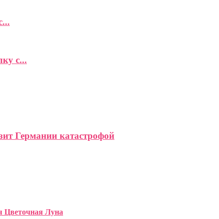
...
у с...
зит Германии катастрофой
ся Цветочная Луна