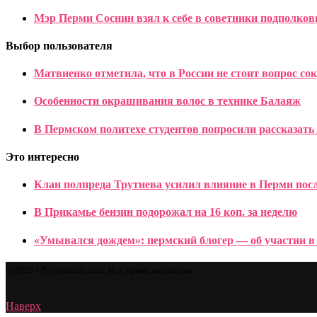
Мэр Перми Соснин взял к себе в советники подполко
Выбор пользователя
Матвиенко отметила, что в России не стоит вопрос с
Особенности окрашивания волос в технике Балаяж
В Пермском политехе студентов попросили рассказать
Это интересно
Клан полпреда Трутнева усилил влияние в Перми пос
В Прикамье бензин подорожал на 16 коп. за неделю
«Умывался дождем»: пермский блогер — об участии в 
@2026 - Proprostatit.com. Все права защищены.
Наверх