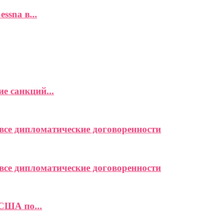
ssna в...
е санкций...
се дипломатические договоренности
се дипломатические договоренности
США по...