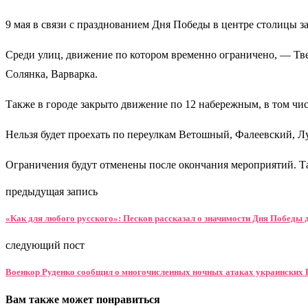
9 мая в связи с празднованием Дня Победы в центре столицы з
Среди улиц, движение по котором временно ограничено, — Твер
Солянка, Варварка.
Также в городе закрыто движение по 12 набережным, в том чи
Нельзя будет проехать по переулкам Ветошный, Фалеевский, Л
Ограничения будут отменены после окончания мероприятий. Т
предыдущая запись
«Как для любого русского»: Песков рассказал о значимости Дня Победы 
следующий пост
Военкор Руденко сообщил о многочисленных ночных атаках украинских
Вам также может понравиться