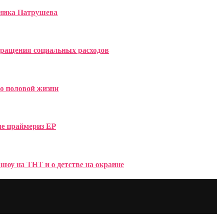
вника Патрушева
окращения социальных расходов
 о половой жизни
ле праймериз ЕР
шоу на ТНТ и о детстве на окраине