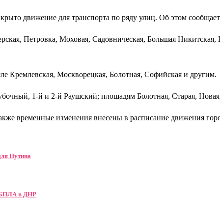
акрыто движение для транспорта по ряду улиц. Об этом сообщае
ская, Петровка, Моховая, Садовническая, Большая Никитская, Б
сле Кремлевская, Москворецкая, Болотная, Софийская и другим.
убочный, 1-й и 2-й Раушский; площадям Болотная, Старая, Нов
акже временные изменения внесены в расписание движения горо
для Путина
 БПЛА в ДНР