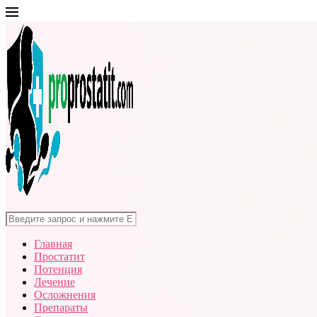
Главная
Простатит
Потенция
Лечение
Осложнения
Препараты