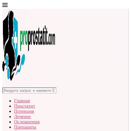
Главная
Простатит
Потенция
Лечение
Осложнения
Препараты