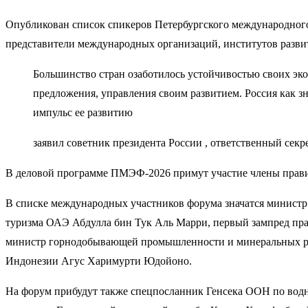
Опубликован список спикеров Петербургского международного
представители международных организаций, институтов развит
Большинство стран озаботилось устойчивостью своих эко
предложения, управления своим развитием. Россия как з
импульс ее развитию
заявил советник президента России , ответственный се
В деловой программе ПМЭФ-2026 примут участие члены правит
В списке международных участников форума значатся минист
туризма ОАЭ Абдулла бин Тук Аль Марри, первый зампред пр
министр горнодобывающей промышленности и минеральных рес
Индонезии Агус Харимурти Юдойоно.
На форум прибудут также спецпосланник Генсека ООН по во