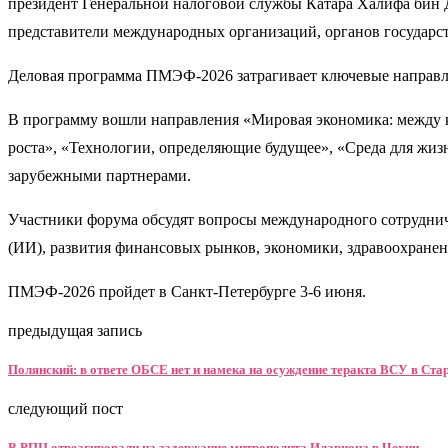
президент Генеральной налоговой службы Катара Халифа бин 
представители международных организаций, органов государс
Деловая программа ПМЭФ-2026 затрагивает ключевые направле
В программу вошли направления «Мировая экономика: между к
роста», «Технологии, определяющие будущее», «Среда для жизн
зарубежными партнерами.
Участники форума обсудят вопросы международного сотрудниче
(ИИ), развития финансовых рынков, экономики, здравоохранен
ПМЭФ-2026 пройдет в Санкт-Петербурге 3-6 июня.
предыдущая запись
Полянский: в ответе ОБСЕ нет и намека на осуждение теракта ВСУ в Ста
следующий пост
В РПЦ отреагировали на задержание митрополита Илариона в Чехии