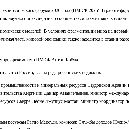
 экономического форума 2026 года (ПМЭФ-2026). В работе фору
ия, научного и экспертного сообщества, а также главы компани
номических моделей. В условиях фрагментации мира на первый 
начимая часть мировой экономики также находится в стадии раз
кретарь оргкомитета ПМЭФ Антон Кобяков
ельства России, главы ряда российских ведомств.
р промышленности и минеральных ресурсов Саудовской Аравии 
авительства Киргизии Данияр Амангельдиев, министр междуна
урсов Сьерра-Леоне Джулиус Маттай, министр-координатор по
дным ресурсам Ретно Марсуди, комиссар Службы доходов Южно