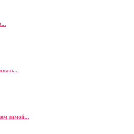
...
шать...
ем зимой...