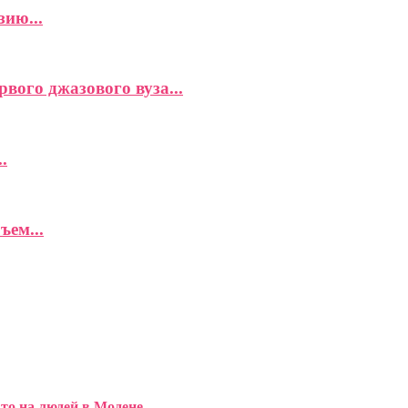
ию...
вого джазового вуза...
.
ъем...
то на людей в Модене