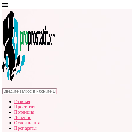
Главная
Простатит
Потенция
Лечение
Осложнения
Препараты