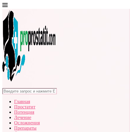
Главная
Простатит
Потенция
Лечение
Осложнения
Препараты