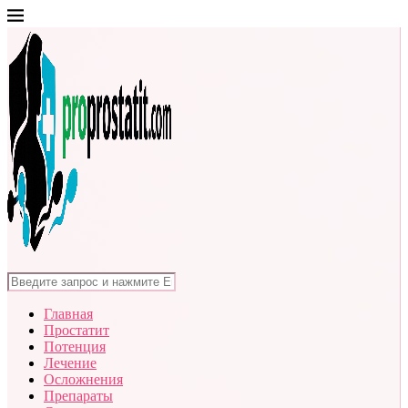
Главная
Простатит
Потенция
Лечение
Осложнения
Препараты