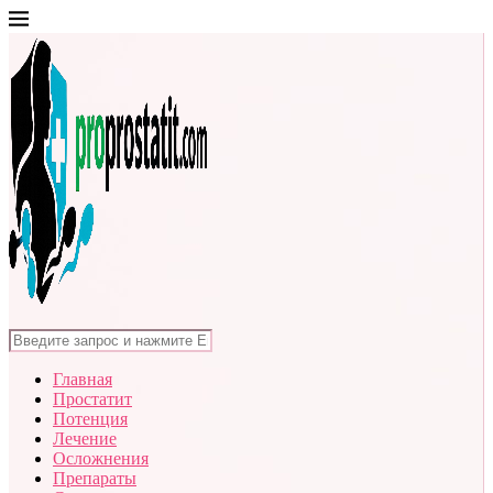
Главная
Простатит
Потенция
Лечение
Осложнения
Препараты