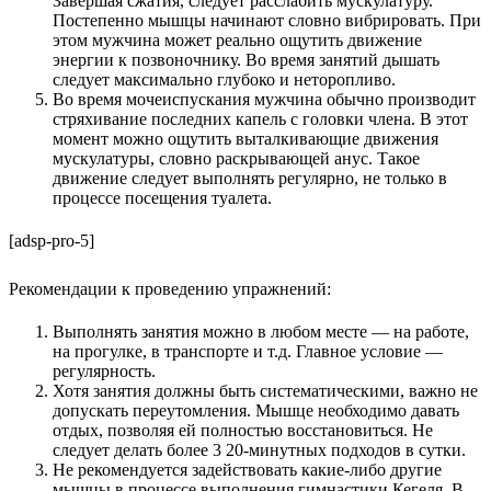
Завершая сжатия, следует расслабить мускулатуру.
Постепенно мышцы начинают словно вибрировать. При
этом мужчина может реально ощутить движение
энергии к позвоночнику. Во время занятий дышать
следует максимально глубоко и неторопливо.
Во время мочеиспускания мужчина обычно производит
стряхивание последних капель с головки члена. В этот
момент можно ощутить выталкивающие движения
мускулатуры, словно раскрывающей анус. Такое
движение следует выполнять регулярно, не только в
процессе посещения туалета.
[adsp-pro-5]
Рекомендации к проведению упражнений:
Выполнять занятия можно в любом месте — на работе,
на прогулке, в транспорте и т.д. Главное условие —
регулярность.
Хотя занятия должны быть систематическими, важно не
допускать переутомления. Мышце необходимо давать
отдых, позволяя ей полностью восстановиться. Не
следует делать более 3 20-минутных подходов в сутки.
Не рекомендуется задействовать какие-либо другие
мышцы в процессе выполнения гимнастики Кегеля. В