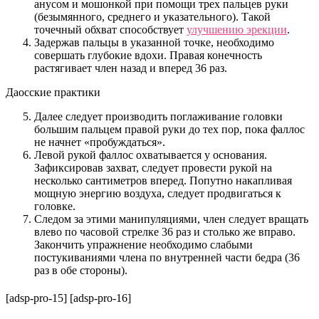
анусом и мошонкой при помощи трех пальцев руки
(безымянного, среднего и указательного). Такой
точечный обхват способствует
улучшению эрекции
.
Задержав пальцы в указанной точке, необходимо
совершать глубокие вдохи. Правая конечность
растягивает член назад и вперед 36 раз.
Даосские практики
Далее следует производить поглаживание головки
большим пальцем правой руки до тех пор, пока фаллос
не начнет «пробуждаться».
Левой рукой фаллос охватывается у основания.
Зафиксировав захват, следует провести рукой на
несколько сантиметров вперед. Попутно накапливая
мощную энергию воздуха, следует продвигаться к
головке.
Следом за этими манипуляциями, член следует вращать
влево по часовой стрелке 36 раз и столько же вправо.
Закончить упражнение необходимо слабыми
постукиваниями члена по внутренней части бедра (36
раз в обе стороны).
[adsp-pro-15] [adsp-pro-16]