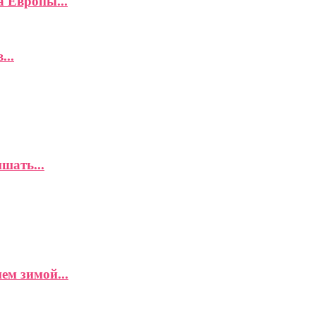
а Европы...
...
шать...
ем зимой...