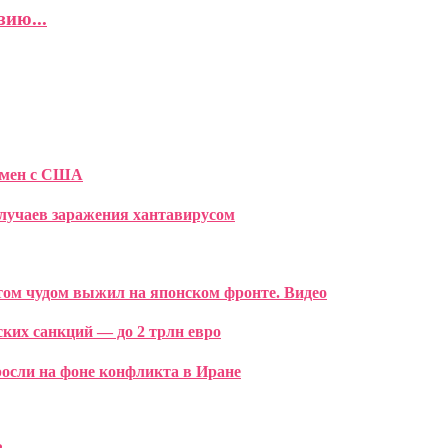
ию...
бмен с США
случаев заражения хантавирусом
том чудом выжил на японском фронте. Видео
ких санкций — до 2 трлн евро
осли на фоне конфликта в Иране