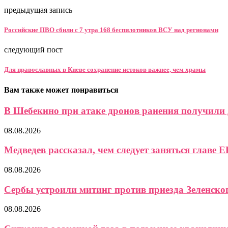
предыдущая запись
Российские ПВО сбили с 7 утра 168 беспилотников ВСУ над регионами
следующий пост
Для православных в Киеве сохранение истоков важнее, чем храмы
Вам также может понравиться
В Шебекино при атаке дронов ранения получили д
08.08.2026
Медведев рассказал, чем следует заняться главе Е
08.08.2026
Сербы устроили митинг против приезда Зеленско
08.08.2026