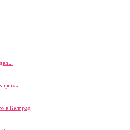
ва...
К фон...
го в Белград