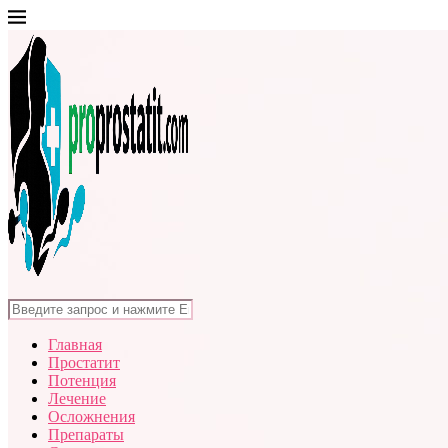
Главная
Простатит
Потенция
Лечение
Осложнения
Препараты