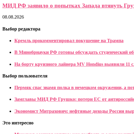
МИД РФ заявило о попытках Запада втянуть Груз
08.08.2026
Выбор редактора
Кремль прокомментировал покушение на Трампа
В Минобрнауки РФ готовы обсуждать студенческий о
На борту круизного лайнера MV Hondius выявили 11 
Выбор пользователя
Пермяк спас знамя полка в немецком окружении, а по
Замглавы МИД РФ Грушко: потери ЕС от антироссийс
Экономист Митрахович: нефтяные доходы России выр
Это интересно