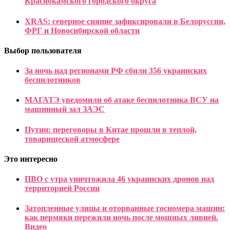
Краснокамского городского округа
XRAS: северное сияние зафиксировали в Белоруссии,
ФРГ и Новосибирской области
Выбор пользователя
За ночь над регионами РФ сбили 356 украинских
беспилотников
МАГАТЭ уведомили об атаке беспилотника ВСУ на
машинный зал ЗАЭС
Путин: переговоры в Китае прошли в теплой,
товарищеской атмосфере
Это интересно
ПВО с утра уничтожила 46 украинских дронов над
территорией России
Затопленные улицы и оторванные госномера машин:
как пермяки пережили ночь после мощных ливней.
Видео