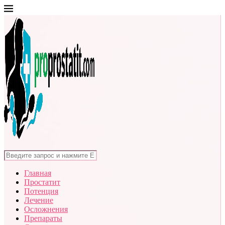
Главная
Простатит
Потенция
Лечение
Осложнения
Препараты