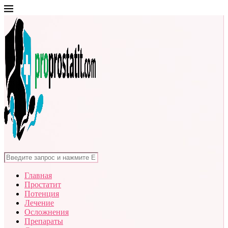
Главная
Простатит
Потенция
Лечение
Осложнения
Препараты