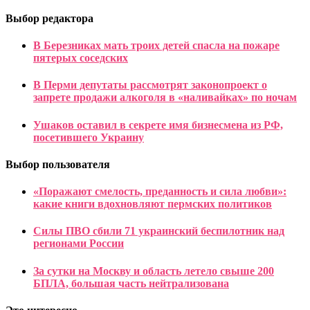
Выбор редактора
В Березниках мать троих детей спасла на пожаре
пятерых соседских
В Перми депутаты рассмотрят законопроект о
запрете продажи алкоголя в «наливайках» по ночам
Ушаков оставил в секрете имя бизнесмена из РФ,
посетившего Украину
Выбор пользователя
«Поражают смелость, преданность и сила любви»:
какие книги вдохновляют пермских политиков
Силы ПВО сбили 71 украинский беспилотник над
регионами России
За сутки на Москву и область летело свыше 200
БПЛА, большая часть нейтрализована