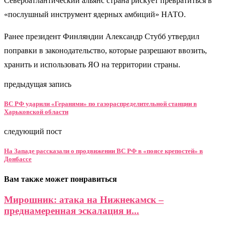
Североатлантический альянс страна рискует превратиться в
«послушный инструмент ядерных амбиций» НАТО.
Ранее президент Финляндии Александр Стубб утвердил
поправки в законодательство, которые разрешают ввозить,
хранить и использовать ЯО на территории страны.
предыдущая запись
ВС РФ ударили «Геранями» по газораспределительной станции в
Харьковской области
следующий пост
На Западе рассказали о продвижении ВС РФ в «поясе крепостей» в
Донбассе
Вам также может понравиться
Мирошник: атака на Нижнекамск –
преднамеренная эскалация и...