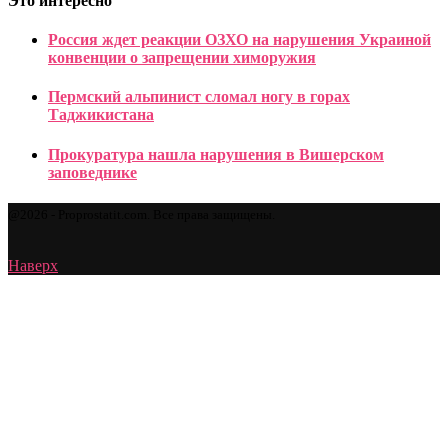
Это интересно
Россия ждет реакции ОЗХО на нарушения Украиной
конвенции о запрещении химоружия
Пермский альпинист сломал ногу в горах
Таджикистана
Прокуратура нашла нарушения в Вишерском
заповеднике
@2026 - Proprostatit.com. Все права защищены.
Наверх