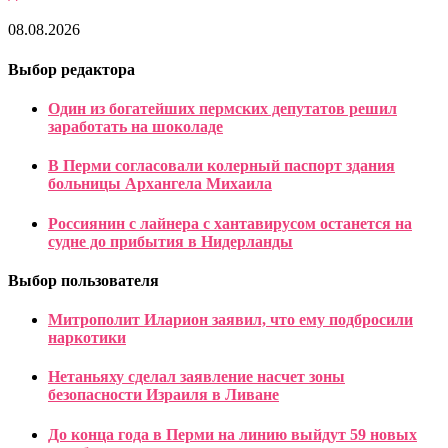
08.08.2026
Выбор редактора
Один из богатейших пермских депутатов решил
заработать на шоколаде
В Перми согласовали колерный паспорт здания
больницы Архангела Михаила
Россиянин с лайнера с хантавирусом останется на
судне до прибытия в Нидерланды
Выбор пользователя
Митрополит Иларион заявил, что ему подбросили
наркотики
Нетаньяху сделал заявление насчет зоны
безопасности Израиля в Ливане
До конца года в Перми на линию выйдут 59 новых