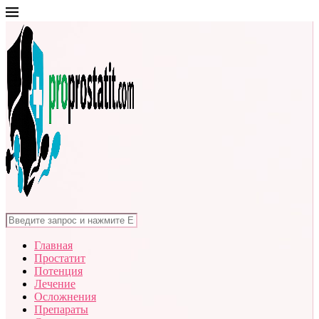
Главная
Простатит
Потенция
Лечение
Осложнения
Препараты