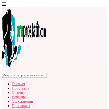
Главная
Простатит
Потенция
Лечение
Осложнения
Препараты