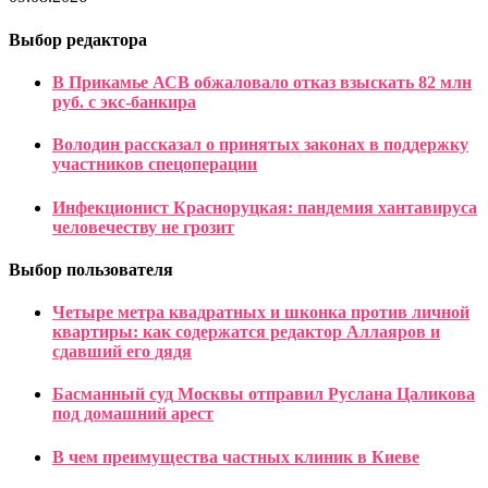
Выбор редактора
В Прикамье АСВ обжаловало отказ взыскать 82 млн
руб. с экс-банкира
Володин рассказал о принятых законах в поддержку
участников спецоперации
Инфекционист Красноруцкая: пандемия хантавируса
человечеству не грозит
Выбор пользователя
Четыре метра квадратных и шконка против личной
квартиры: как содержатся редактор Аллаяров и
сдавший его дядя
Басманный суд Москвы отправил Руслана Цаликова
под домашний арест
В чем преимущества частных клиник в Киеве