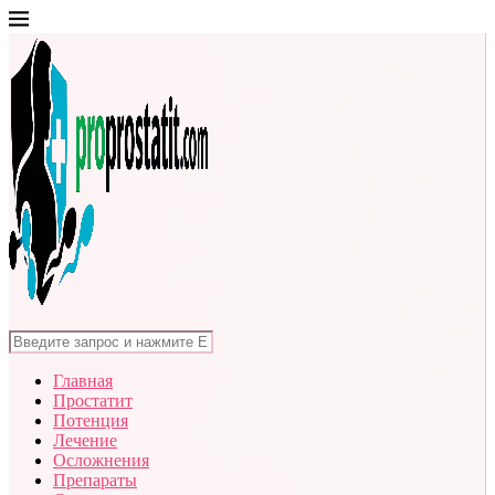
Главная
Простатит
Потенция
Лечение
Осложнения
Препараты