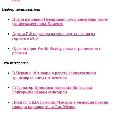
Выбор пользователя
Путин направил Пезешкиану соболезнования после
убийства аятоллы Хаменеи
Армия РФ поразила катера, порты и склады
горючего ВСУ
Организация World Boxing сняла ограничения с
россиян
Это интересно
В Перми с 19 января в работу общественного
транспорта внесут изменения
Губернатор Прикамья назначил Вячеслава
Григорьева новым сенатором
Ливитт: США помогли Мексике в операции против
главаря наркокартеля Эль Менчо