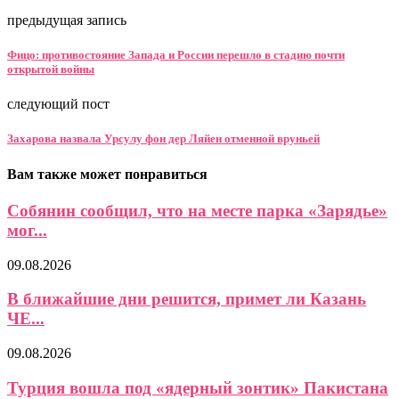
предыдущая запись
Фицо: противостояние Запада и России перешло в стадию почти
открытой войны
следующий пост
Захарова назвала Урсулу фон дер Ляйен отменной вруньей
Вам также может понравиться
Собянин сообщил, что на месте парка «Зарядье»
мог...
09.08.2026
В ближайшие дни решится, примет ли Казань
ЧЕ...
09.08.2026
Турция вошла под «ядерный зонтик» Пакистана