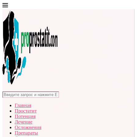
Главная
Простатит
Потенция
Лечение
Осложнения
Препараты