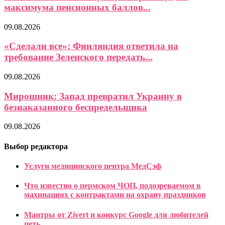
максимума пенсионных баллов...
09.08.2026
«Сделали все»: Финляндия ответила на
требование Зеленского передать...
09.08.2026
Мирошник: Запад превратил Украину в
безнаказанного беспредельщика
09.08.2026
Выбор редактора
Услуги медицинского центра МедСэф
Что известно о пермском ЧОП, подозреваемом в
махинациях с контрактами на охрану праздников
Мантры от Zivert и конкурс Google для любителей
петь