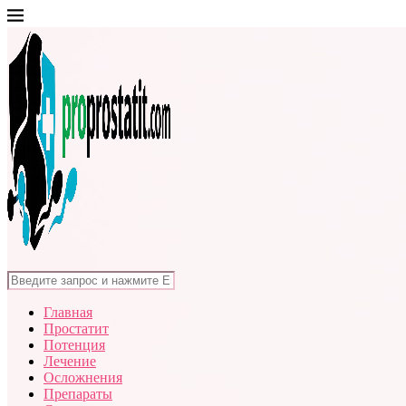
Главная
Простатит
Потенция
Лечение
Осложнения
Препараты