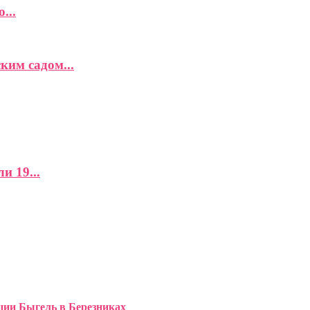
...
ким садом...
и 19...
ции Быгель в Березниках