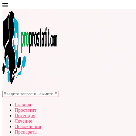
Главная
Простатит
Потенция
Лечение
Осложнения
Препараты