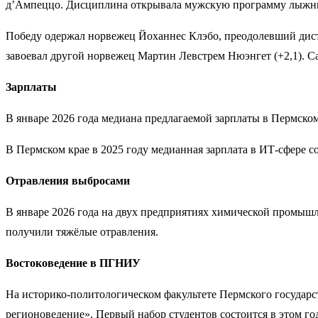
д’Ампеццо. Дисциплина открывала мужскую программу лыжн
Победу одержал норвежец Йоханнес Клэбо, преодолевший дист
завоевал другой норвежец Мартин Левстрем Нюэнгет (+2,1). Са
Зарплаты
В январе 2026 года медиана предлагаемой зарплаты в Пермском 
В Пермском крае в 2025 году медианная зарплата в ИТ-сфере со
Отравления выбросами
В январе 2026 года на двух предприятиях химической промыш
получили тяжёлые отравления.
Востоковедение в ПГНИУ
На историко-политологическом факультете Пермского государ
регионоведение». Первый набор студентов состоится в этом го