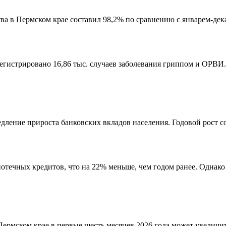
а в Пермском крае составил 98,2% по сравнению с январем-дека
арегистрировано 16,86 тыс. случаев заболевания гриппом и ОРВИ
дление прироста банковских вкладов населения. Годовой рост со
потечных кредитов, что на 22% меньше, чем годом ранее. Однак
ермском крае в первые шесть месяцев 2026 года может увеличит