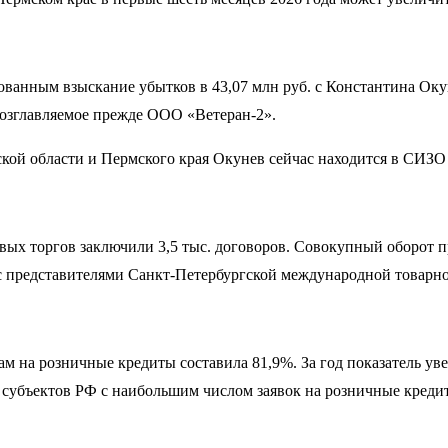
анным взыскание убытков в 43,07 млн руб. с Константина Окун
возглавляемое прежде ООО «Ветеран-2».
кой области и Пермского края Окунев сейчас находится в СИЗО
евых торгов заключили 3,5 тыс. договоров. Совокупный оборот 
с представителями Санкт-Петербургской международной товарн
кам на розничные кредиты составила 81,9%. За год показатель у
30 субъектов РФ с наибольшим числом заявок на розничные креди