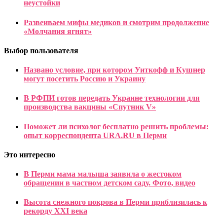
неустойки
Развеиваем мифы медиков и смотрим продолжение
«Молчания ягнят»
Выбор пользователя
Названо условие, при котором Уиткофф и Кушнер
могут посетить Россию и Украину
В РФПИ готов передать Украине технологии для
производства вакцины «Спутник V»
Поможет ли психолог бесплатно решить проблемы:
опыт корреспондента URA.RU в Перми
Это интересно
В Перми мама малыша заявила о жестоком
обращении в частном детском саду. Фото, видео
Высота снежного покрова в Перми приблизилась к
рекорду XXI века