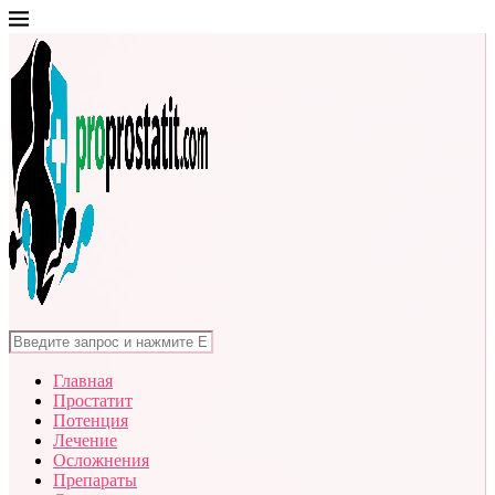
Главная
Простатит
Потенция
Лечение
Осложнения
Препараты