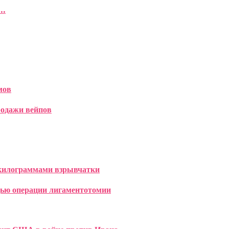
..
мов
родажи вейпов
 килограммами взрывчатки
ощью операции лигаментотомии