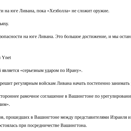
и на юге Ливана, пока «Хезболла» не сложит оружие.
яху.
езопасности на юге Ливана. Это большое достижение, и мы остан
 Ynet
 является «серьезным ударом по Ирану».
зрешит регулярным войскам Ливана начать постепенно занимать р
стороннее рамочное соглашение в Вашингтоне по урегулирован
шим».
в, прошедших в Вашингтоне между представителями Израиля и Л
остоялась при посредничестве Вашингтона.