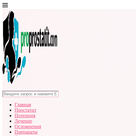
Главная
Простатит
Потенция
Лечение
Осложнения
Препараты