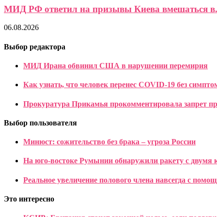
МИД РФ ответил на призывы Киева вмешаться в.
06.08.2026
Выбор редактора
МИД Ирана обвинил США в нарушении перемирия
Как узнать, что человек перенес COVID-19 без симпто
Прокуратура Прикамья прокомментировала запрет п
Выбор пользователя
Минюст: сожительство без брака – угроза России
На юго-востоке Румынии обнаружили ракету с двумя
Реальное увеличение полового члена навсегда с пом
Это интересно