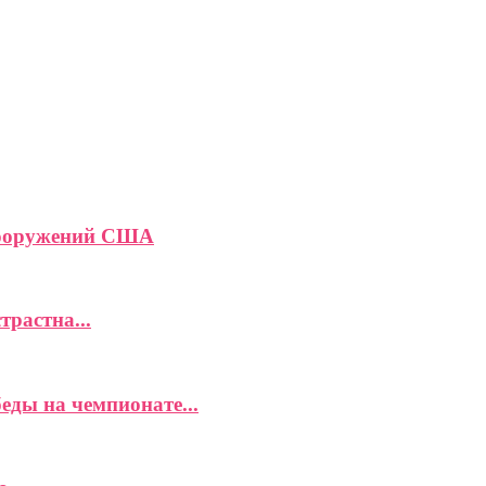
вооружений США
растна...
еды на чемпионате...