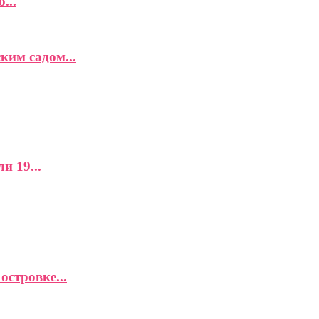
...
ким садом...
и 19...
островке...