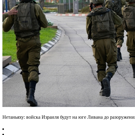
Нетаньяху: войска Израиля будут на юге Ливана до разоружен