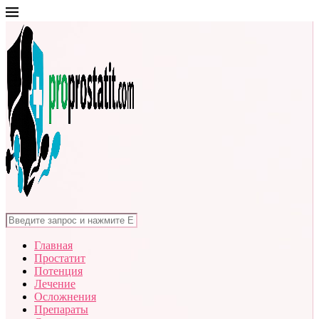
Главная
Простатит
Потенция
Лечение
Осложнения
Препараты