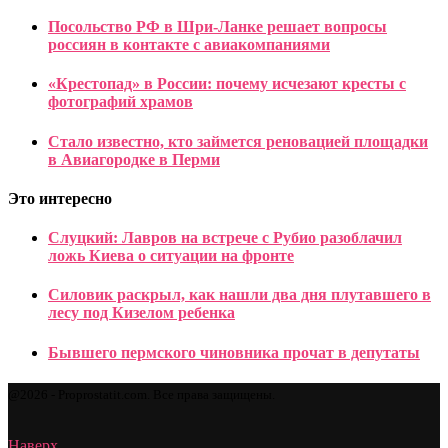
Посольство РФ в Шри-Ланке решает вопросы
россиян в контакте с авиакомпаниями
«Крестопад» в России: почему исчезают кресты с
фотографий храмов
Стало известно, кто займется реновацией площадки
в Авиагородке в Перми
Это интересно
Слуцкий: Лавров на встрече с Рубио разоблачил
ложь Киева о ситуации на фронте
Силовик раскрыл, как нашли два дня плутавшего в
лесу под Кизелом ребенка
Бывшего пермского чиновника прочат в депутаты
@2026 - Proprostatit.com. Все права защищены.
Наверх