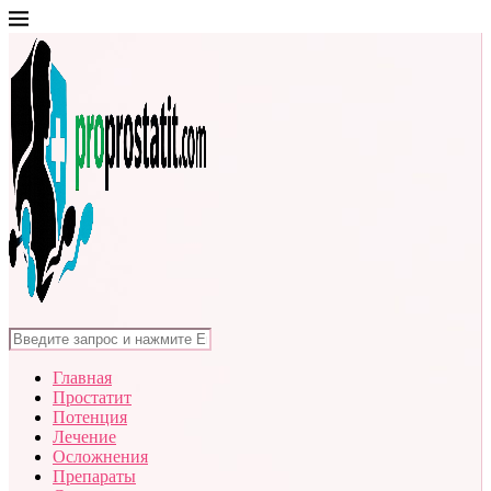
Главная
Простатит
Потенция
Лечение
Осложнения
Препараты