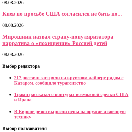
08.08.2026
Киев по просьбе США согласился не бить по...
08.08.2026
Мирошник назвал страну-популяризатора
нарратива о «похищении» Россией детей
08.08.2026
Выбор редактора
217 россиян застряли на круизном лайнере рядом с
Катаром, сообщило турагентство
Трамп рассказал о контурах возможной сделки США
и Ирана
В Европе резко выросли цены на оружие и военную
технику
Выбор пользователя