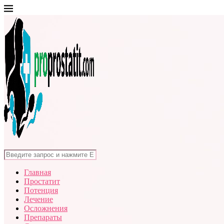
Главная
Простатит
Потенция
Лечение
Осложнения
Препараты