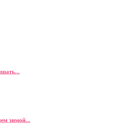
шать...
ем зимой...