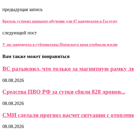
предыдущая запись
Кремль устроил закрытое обучение для 47 кандидатов в Госдуму
следующий пост
У экс-кандидата в губернаторы Пермского края отобрали землю
Вам также может понравиться
ВС разъяснил, что только за магнитную рамку ли
08.08.2026
Средства ПВО РФ за сутки сбили 828 дронов...
08.08.2026
СМИ сделали прогноз насчет ситуации с отоплени
08.08.2026