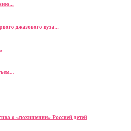
ию...
вого джазового вуза...
.
ъем...
ива о «похищении» Россией детей