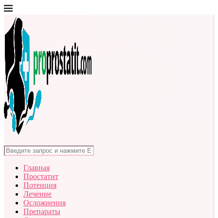
Главная
Простатит
Потенция
Лечение
Осложнения
Препараты