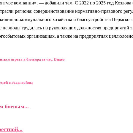
онтуре компании», — добавили там. С 2022 по 2025 год Козлова
й отрасли региона: совершенствование нормативно-правового ре
а жилищно-коммунального хозяйства и благоустройства Пермског
е периоды трудилась на руководящих должностях предприятий 
госбытовых организациях, а также на предприятиях целлюлозн
ться играть в бильярд за час. Видео
детей в годы войны
м боевым...
естной...