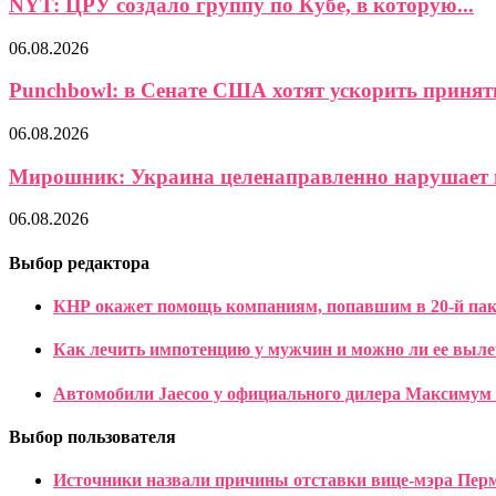
NYT: ЦРУ создало группу по Кубе, в которую...
06.08.2026
Punchbowl: в Сенате США хотят ускорить приняти
06.08.2026
Мирошник: Украина целенаправленно нарушает в
06.08.2026
Выбор редактора
КНР окажет помощь компаниям, попавшим в 20-й пак
Как лечить импотенцию у мужчин и можно ли ее выл
Автомобили Jaecoo у официального дилера Максимум
Выбор пользователя
Источники назвали причины отставки вице-мэра Пер