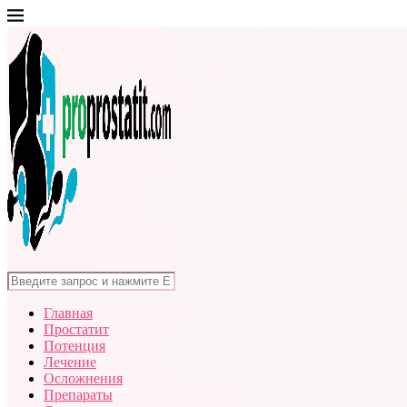
Главная
Простатит
Потенция
Лечение
Осложнения
Препараты