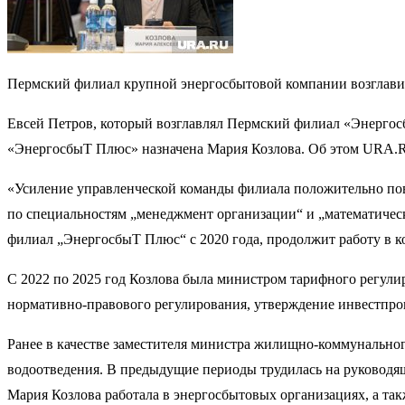
Пермский филиал крупной энергосбытовой компании возглави
Евсей Петров, который возглавлял Пермский филиал «Энергосб
«ЭнергосбыТ Плюс» назначена Мария Козлова. Об этом URA.R
«Усиление управленческой команды филиала положительно пов
по специальностям „менеджмент организации“ и „математическ
филиал „ЭнергосбыТ Плюс“ с 2020 года, продолжит работу в к
С 2022 по 2025 год Козлова была министром тарифного регулир
нормативно-правового регулирования, утверждение инвестпрог
Ранее в качестве заместителя министра жилищно-коммунальног
водоотведения. В предыдущие периоды трудилась на руковод
Мария Козлова работала в энергосбытовых организациях, а та