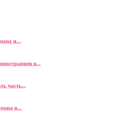
ана и...
иностранцев в...
ь часть...
ssna в...