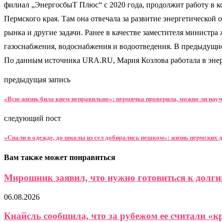
филиал „ЭнергосбыТ Плюс“ с 2020 года, продолжит работу в к
Пермского края. Там она отвечала за развитие энергетическо
рынка и другие задачи. Ранее в качестве заместителя министр
газоснабжения, водоснабжения и водоотведения. В предыдущи
По данным источника URA.RU, Мария Козлова работала в энер
предыдущая запись
«Всю жизнь била кием неправильно»: пермячка проверила, можно ли научи
следующий пост
«Спали в одежде, до школы из сел добирались пешком»: жизнь пермских 
Вам также может понравиться
Мирошник заявил, что нужно готовиться к долги
06.08.2026
Кнайсль сообщила, что за рубежом ее считали «кр