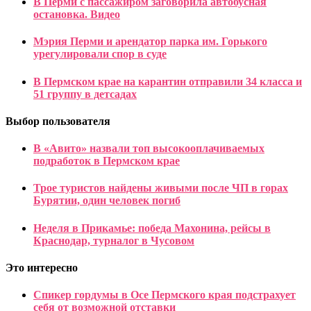
В Перми с пассажиром заговорила автобусная
остановка. Видео
Мэрия Перми и арендатор парка им. Горького
урегулировали спор в суде
В Пермском крае на карантин отправили 34 класса и
51 группу в детсадах
Выбор пользователя
В «Авито» назвали топ высокооплачиваемых
подработок в Пермском крае
Трое туристов найдены живыми после ЧП в горах
Бурятии, один человек погиб
Неделя в Прикамье: победа Махонина, рейсы в
Краснодар, турналог в Чусовом
Это интересно
Спикер гордумы в Осе Пермского края подстрахует
себя от возможной отставки