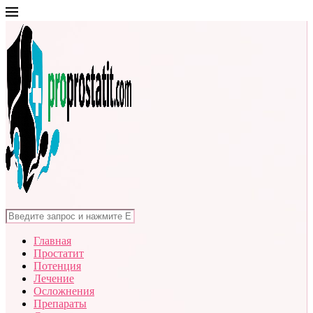
Главная
Простатит
Потенция
Лечение
Осложнения
Препараты