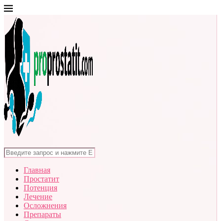
Главная
Простатит
Потенция
Лечение
Осложнения
Препараты