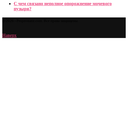
С чем связано неполное опорожнение мочевого
пузыря?
@2026 - Proprostatit.com. Все права защищены.
Наверх