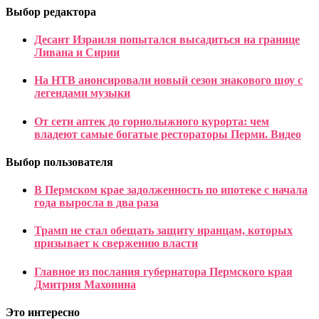
Выбор редактора
Десант Израиля попытался высадиться на границе
Ливана и Сирии
На НТВ анонсировали новый сезон знакового шоу с
легендами музыки
От сети аптек до горнолыжного курорта: чем
владеют самые богатые рестораторы Перми. Видео
Выбор пользователя
В Пермском крае задолженность по ипотеке с начала
года выросла в два раза
Трамп не стал обещать защиту иранцам, которых
призывает к свержению власти
Главное из послания губернатора Пермского края
Дмитрия Махонина
Это интересно