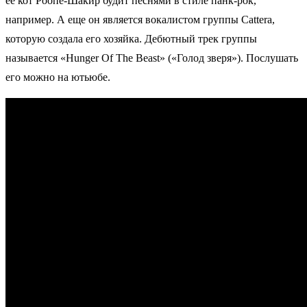
ее кот Роопе-Шакир будит песнями в стиле панк-рок,
например. А еще он является вокалистом группы Cattera,
которую создала его хозяйка. Дебютный трек группы
называется «Hunger Of The Beast» («Голод зверя»). Послушать
его можно на ютьюбе.