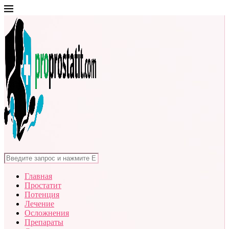
Главная
Простатит
Потенция
Лечение
Осложнения
Препараты