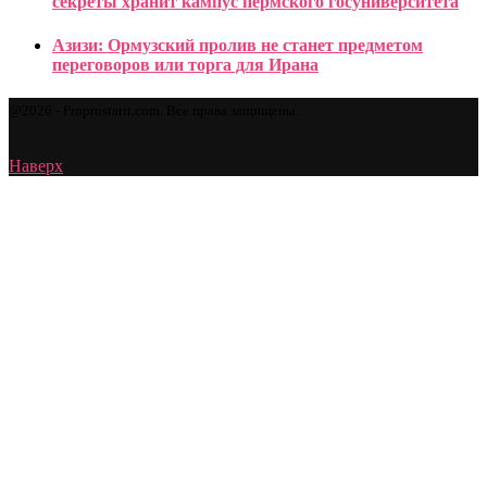
секреты хранит кампус пермского госуниверситета
Азизи: Ормузский пролив не станет предметом
переговоров или торга для Ирана
@2026 - Proprostatit.com. Все права защищены.
Наверх