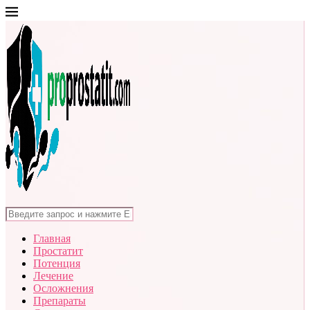
Главная
Простатит
Потенция
Лечение
Осложнения
Препараты