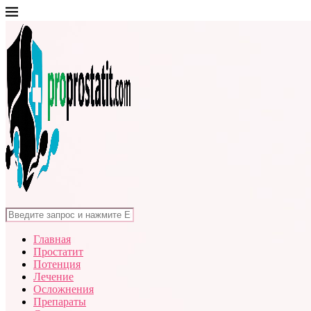
Главная
Простатит
Потенция
Лечение
Осложнения
Препараты