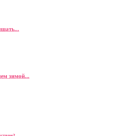
шать...
ем зимой...
йствие?