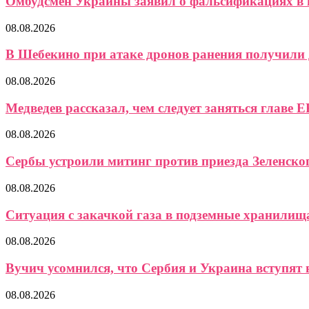
Омбудсмен Украины заявил о фальсификациях в 
08.08.2026
В Шебекино при атаке дронов ранения получили д
08.08.2026
Медведев рассказал, чем следует заняться главе Е
08.08.2026
Сербы устроили митинг против приезда Зеленско
08.08.2026
Ситуация с закачкой газа в подземные хранилищ
08.08.2026
Вучич усомнился, что Сербия и Украина вступят в
08.08.2026