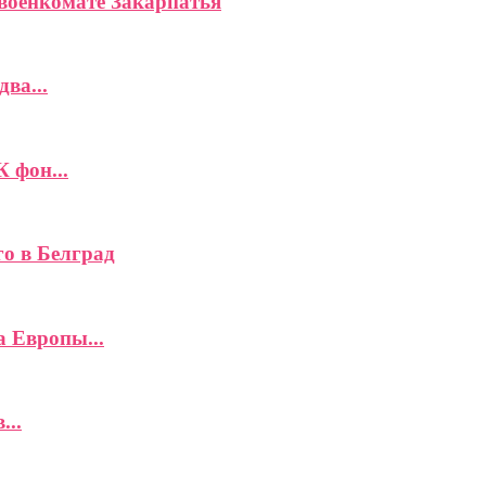
военкомате Закарпатья
ва...
К фон...
го в Белград
а Европы...
...