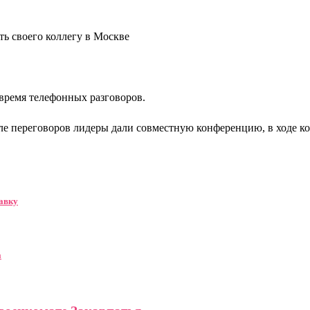
ть своего коллегу в Москве
 время телефонных разговоров.
осле переговоров лидеры дали совместную конференцию, в ходе 
тавку
а