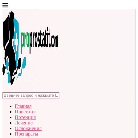
Главная
Простатит
Потенция
Лечение
Осложнения
Препараты