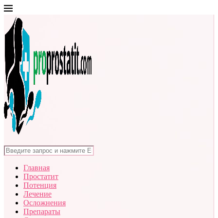
Главная
Простатит
Потенция
Лечение
Осложнения
Препараты