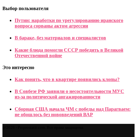
Выбор пользователя
Путин: наработки по урегулированию иранского
вопроса сорваны актом агрессии
В бараке, без материалов и специалистов
Какие блюда помогли СССР победить в Великой
Отечественной войне
Это интересно
Как понять, что в квартире появились клопы?
В Совбезе РФ заявили о несостоятельности МУС
из‑за политической ангажированности
Сборная США начала ЧМ с победы над Парагваем:
не обошлось без нововведений ВАР
@2026 - Proprostatit.com. Все права защищены.