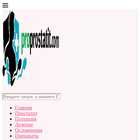
Главная
Простатит
Потенция
Лечение
Осложнения
Препараты