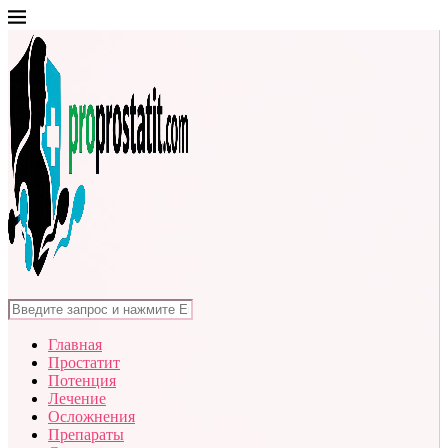
Главная
Простатит
Потенция
Лечение
Осложнения
Препараты