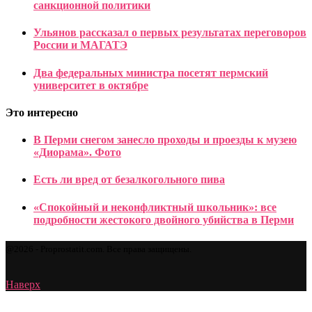
санкционной политики
Ульянов рассказал о первых результатах переговоров
России и МАГАТЭ
Два федеральных министра посетят пермский
университет в октябре
Это интересно
В Перми снегом занесло проходы и проезды к музею
«Диорама». Фото
Есть ли вред от безалкогольного пива
«Спокойный и неконфликтный школьник»: все
подробности жестокого двойного убийства в Перми
@2026 - Proprostatit.com. Все права защищены.
Наверх