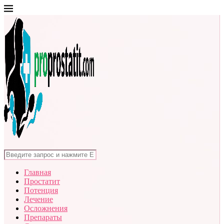
Главная
Простатит
Потенция
Лечение
Осложнения
Препараты