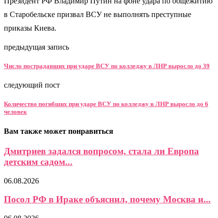
Президент РФ Владимир Путин на фоне удара по общежитию
в Старобельске призвал ВСУ не выполнять преступные
приказы Киева.
предыдущая запись
Число пострадавших при ударе ВСУ по колледжу в ЛНР выросло до 39
следующий пост
Количество погибших при ударе ВСУ по колледжу в ЛНР выросло до 6
человек
Вам также может понравиться
Дмитриев задался вопросом, стала ли Европа
детским садом...
06.08.2026
Посол РФ в Ираке объяснил, почему Москва и...