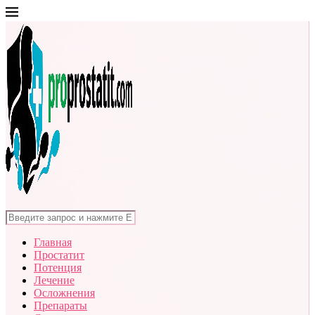
Главная
Простатит
Потенция
Лечение
Осложнения
Препараты