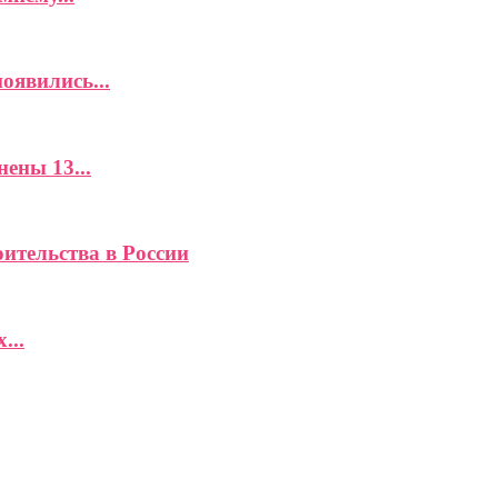
оявились...
ены 13...
ительства в России
...