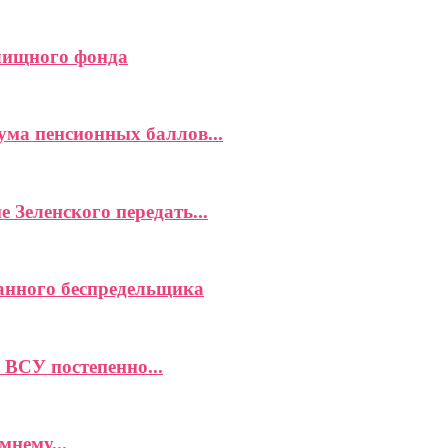
илищного фонда
ма пенсионных баллов...
 Зеленского передать...
анного беспредельщика
ВСУ постепенно...
мнему...