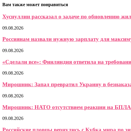
Вам также может понравиться
Хуснуллин рассказал о задаче по обновлению ж
09.08.2026
Россиянам назвали нужную зарплату для максиму
09.08.2026
«Сделали все»: Финляндия ответила на требование
09.08.2026
Мирошник: Запад превратил Украину в безнаказ
09.08.2026
Мирошник: НАТО отсутствием реакции на БПЛА 
09.08.2026
Российские пловцы вернулись с Кубка мира по зи