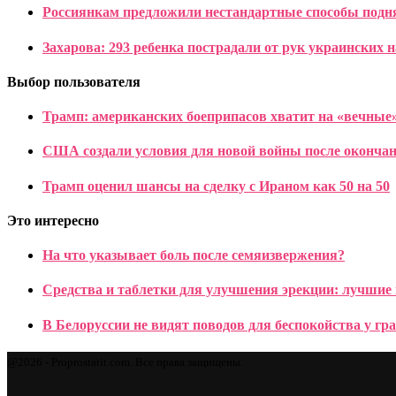
Россиянкам предложили нестандартные способы подн
Захарова: 293 ребенка пострадали от рук украинских н
Выбор пользователя
Трамп: американских боеприпасов хватит на «вечные
США создали условия для новой войны после оконча
Трамп оценил шансы на сделку с Ираном как 50 на 50
Это интересно
На что указывает боль после семяизвержения?
Средства и таблетки для улучшения эрекции: лучшие
В Белоруссии не видят поводов для беспокойства у гр
@2026 - Proprostatit.com. Все права защищены.