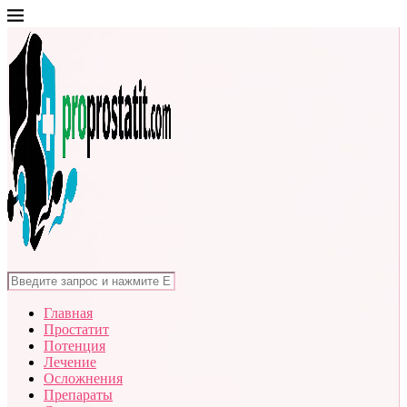
Главная
Простатит
Потенция
Лечение
Осложнения
Препараты