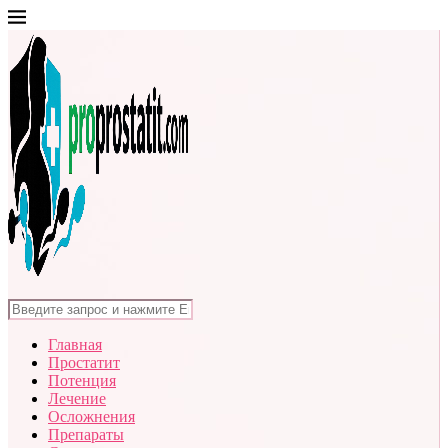
Главная
Простатит
Потенция
Лечение
Осложнения
Препараты