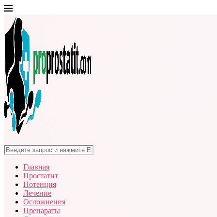
Главная
Простатит
Потенция
Лечение
Осложнения
Препараты