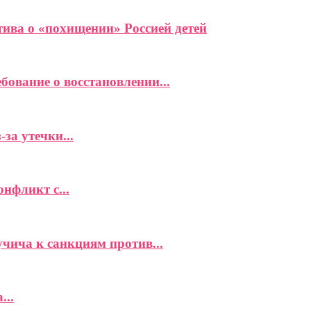
ива о «похищении» Россией детей
ование о восстановлении...
за утечки...
фликт с...
чича к санкциям против...
...