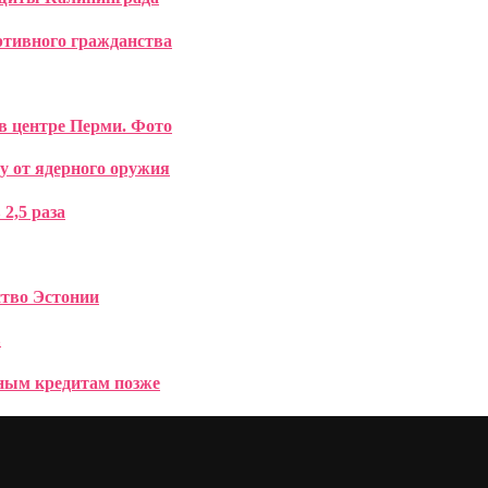
ртивного гражданства
в центре Перми. Фото
у от ядерного оружия
2,5 раза
ство Эстонии
в
тным кредитам позже