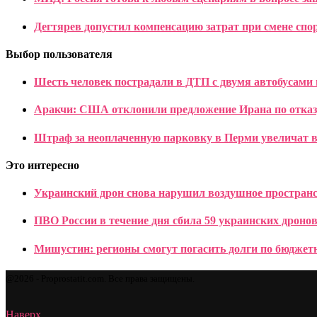
Дегтярев допустил компенсацию затрат при смене спо
Выбор пользователя
Шесть человек пострадали в ДТП с двумя автобусами 
Аракчи: США отклонили предложение Ирана по отказ
Штраф за неоплаченную парковку в Перми увеличат в 
Это интересно
Украинский дрон снова нарушил воздушное простран
ПВО России в течение дня сбила 59 украинских дроно
Мишустин: регионы смогут погасить долги по бюдже
@2026 - Proprostatit.com. Все права защищены.
Наверх