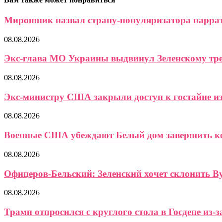
Мирошник назвал страну-популяризатора наррат
08.08.2026
Экс-глава МО Украины выдвинул Зеленскому треб
08.08.2026
Экс-министру США закрыли доступ к гостайне из-
08.08.2026
Военные США убеждают Белый дом завершить кон
08.08.2026
Офицеров-Бельский: Зеленский хочет склонить Ву
08.08.2026
Трамп отпросился с круглого стола в Госдепе из-за