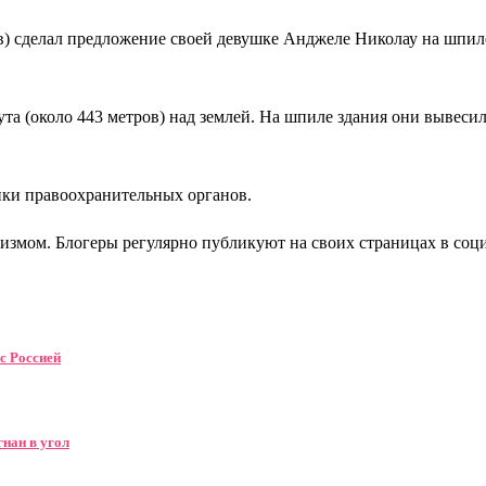
в) сделал предложение своей девушке Анджеле Николау на шпил
та (около 443 метров) над землей. На шпиле здания они вывеси
ники правоохранительных органов.
измом. Блогеры регулярно публикуют на своих страницах в соц
с Россией
гнан в угол