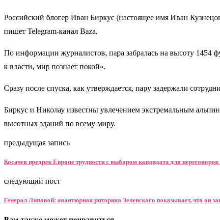
Российский блогер Иван Биркус (настоящее имя Иван Кузнецо
пишет Telegram-канал Baza.
По информации журналистов, пара забралась на высоту 1454 фу
к власти, мир познает покой».
Сразу после спуска, как утверждается, пару задержали сотруд
Биркус и Николау известны увлечением экстремальным альпин
высотных зданий по всему миру.
предыдущая запись
Косачев предрек Европе трудности с выбором кандидата для переговоров 
следующий пост
Генерал Липовой: авантюрная риторика Зеленского показывает, что он за
Вам также может понравиться