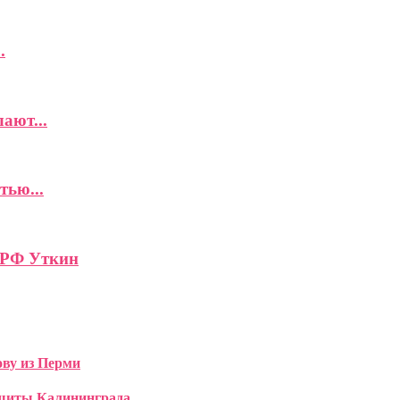
.
ают...
тью...
 РФ Уткин
ову из Перми
ащиты Калининграда