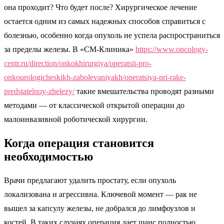
она проходит? Что будет после? Хирургическое лечение
остается одним из самых надежных способов справиться с
болезнью, особенно когда опухоль не успела распространиться
за пределы железы. В «СМ-Клиника»
https://www.oncology-
centr.ru/direction/onkokhirurgiya/operatsii-pro-
onkourologicheskikh-zabolevaniyakh/operatsiya-pri-rake-
predstatelnoy-zhelezy/
такие вмешательства проводят разными
методами — от классической открытой операции до
малоинвазивной роботической хирургии.
Когда операция становится
необходимостью
Врачи предлагают удалить простату, если опухоль
локализована и агрессивна. Ключевой момент — рак не
вышел за капсулу железы, не добрался до лимфоузлов и
костей. В таких случаях операция дает шанс полностью