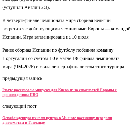
(уступили Англии 2:3).
В четвертьфинале чемпионата мира сборная Бельгии
встретится с действующими чемпионами Европы — командой
Испании. Игра запланирована на 10 июля.
Ранее сборная Испании по футболу победила команду
Португалии со счетом 1:0 в матче 1/8 финала чемпионата
мира (ЧМ-2026) и стала четвертьфиналистом этого турнира.
предыдущая запись
Рютте рассказал о минусах для Киева из-за сложностей Европы с
производством ПВО
следующий пост
Освобожденную из колл-центра в Мьянме россиянку передали
дипломатам в Таиланде