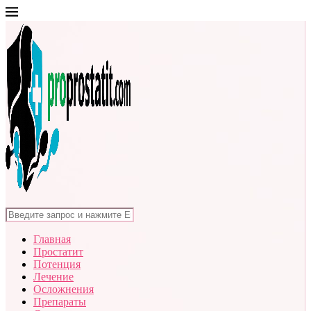
Главная
Простатит
Потенция
Лечение
Осложнения
Препараты