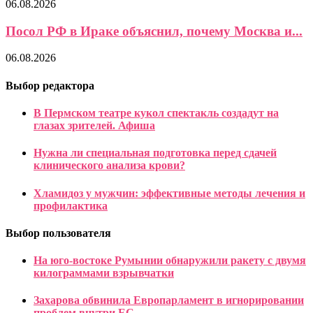
06.08.2026
Посол РФ в Ираке объяснил, почему Москва и...
06.08.2026
Выбор редактора
В Пермском театре кукол спектакль создадут на
глазах зрителей. Афиша
Нужна ли специальная подготовка перед сдачей
клинического анализа крови?
Хламидоз у мужчин: эффективные методы лечения и
профилактика
Выбор пользователя
На юго-востоке Румынии обнаружили ракету с двумя
килограммами взрывчатки
Захарова обвинила Европарламент в игнорировании
проблем внутри ЕС