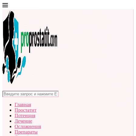
Главная
Простатит
Потенция
Лечение
Осложнения
Препараты