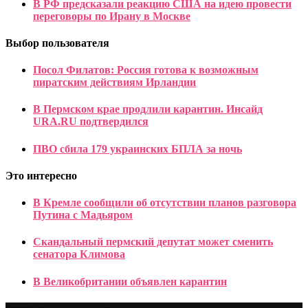
В РФ предсказали реакцию США на идею провести
переговоры по Ирану в Москве
Выбор пользователя
Посол Филатов: Россия готова к возможным
пиратским действиям Ирландии
В Пермском крае продлили карантин. Инсайд
URA.RU подтвердился
ПВО сбила 179 украинских БПЛА за ночь
Это интересно
В Кремле сообщили об отсутствии планов разговора
Путина с Мадьяром
Скандальный пермский депутат может сменить
сенатора Климова
В Великобритании объявлен карантин