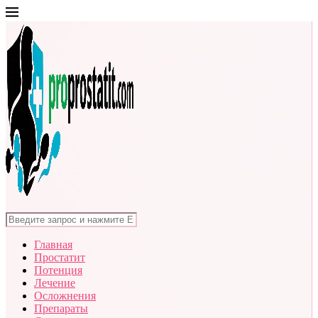
Главная
Простатит
Потенция
Лечение
Осложнения
Препараты