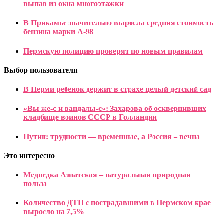
выпав из окна многоэтажки
В Прикамье значительно выросла средняя стоимость
бензина марки А-98
Пермскую полицию проверят по новым правилам
Выбор пользователя
В Перми ребенок держит в страхе целый детский сад
«Вы же-с и вандалы-с»: Захарова об осквернивших
кладбище воинов СССР в Голландии
Путин: трудности — временные, а Россия – вечна
Это интересно
Медведка Азиатская – натуральная природная
польза
Количество ДТП с пострадавшими в Пермском крае
выросло на 7,5%