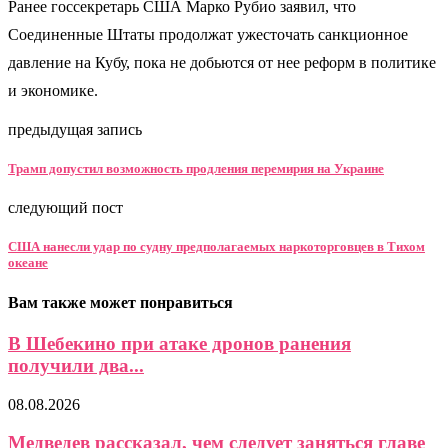
Ранее госсекретарь США Марко Рубио заявил, что
Соединенные Штаты продолжат ужесточать санкционное
давление на Кубу, пока не добьются от нее реформ в политике
и экономике.
предыдущая запись
Трамп допустил возможность продления перемирия на Украине
следующий пост
США нанесли удар по судну предполагаемых наркоторговцев в Тихом
океане
Вам также может понравиться
В Шебекино при атаке дронов ранения
получили два...
08.08.2026
Медведев рассказал, чем следует заняться главе