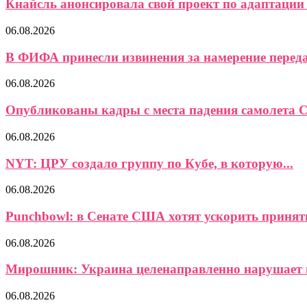
Кнайсль анонсировала свой проект по адаптации 
06.08.2026
В ФИФА принесли извинения за намерение передат
06.08.2026
Опубликованы кадры с места падения самолета Ce
06.08.2026
NYT: ЦРУ создало группу по Кубе, в которую...
06.08.2026
Punchbowl: в Сенате США хотят ускорить приняти
06.08.2026
Мирошник: Украина целенаправленно нарушает в
06.08.2026