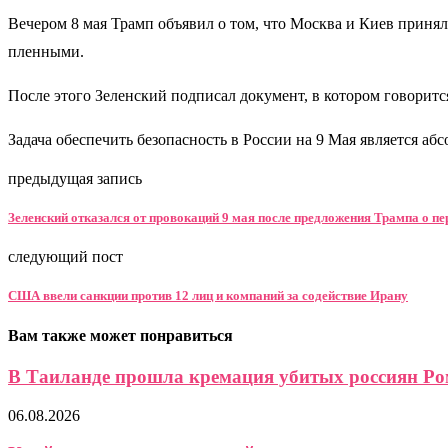
Вечером 8 мая Трамп объявил о том, что Москва и Киев принял
пленными.
После этого Зеленский подписал документ, в котором говорится
Задача обеспечить безопасность в России на 9 Мая является а
предыдущая запись
Зеленский отказался от провокаций 9 мая после предложения Трампа о п
следующий пост
США ввели санкции против 12 лиц и компаний за содействие Ирану
Вам также может понравиться
В Таиланде прошла кремация убитых россиян Ром
06.08.2026