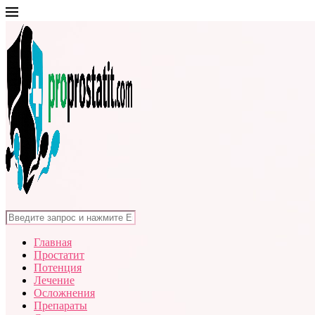
Главная
Простатит
Потенция
Лечение
Осложнения
Препараты