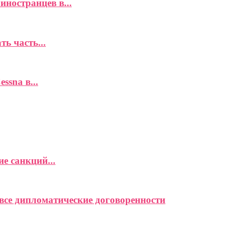
иностранцев в...
ь часть...
ssna в...
е санкций...
се дипломатические договоренности