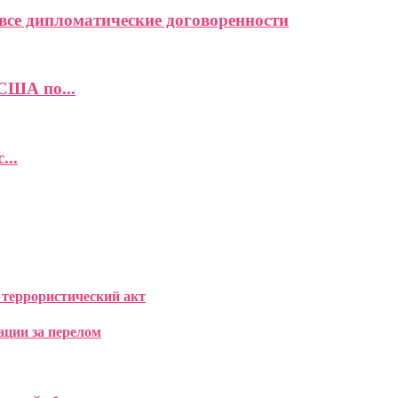
се дипломатические договоренности
США по...
...
 террористический акт
ации за перелом