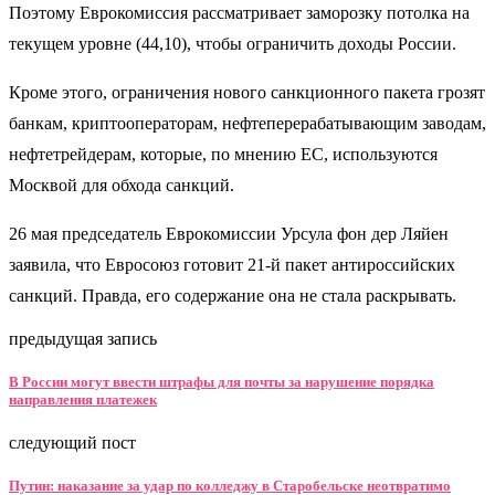
Поэтому Еврокомиссия рассматривает заморозку потолка на
текущем уровне (44,10), чтобы ограничить доходы России.
Кроме этого, ограничения нового санкционного пакета грозят
банкам, криптооператорам, нефтеперерабатывающим заводам,
нефтетрейдерам, которые, по мнению ЕС, используются
Москвой для обхода санкций.
26 мая председатель Еврокомиссии Урсула фон дер Ляйен
заявила, что Евросоюз готовит 21-й пакет антироссийских
санкций. Правда, его содержание она не стала раскрывать.
предыдущая запись
В России могут ввести штрафы для почты за нарушение порядка
направления платежек
следующий пост
Путин: наказание за удар по колледжу в Старобельске неотвратимо