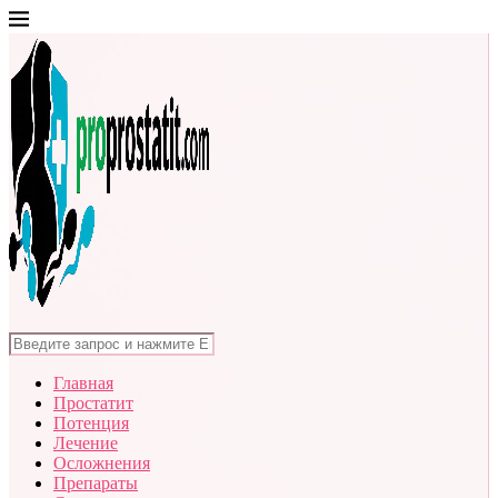
Главная
Простатит
Потенция
Лечение
Осложнения
Препараты