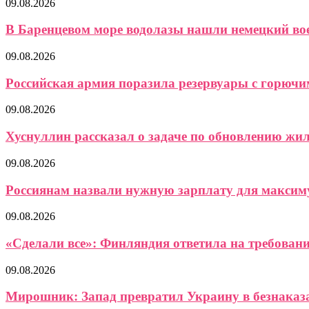
09.08.2026
В Баренцевом море водолазы нашли немецкий вое
09.08.2026
Российская армия поразила резервуары с горючим 
09.08.2026
Хуснуллин рассказал о задаче по обновлению ж
09.08.2026
Россиянам назвали нужную зарплату для максиму
09.08.2026
«Сделали все»: Финляндия ответила на требование
09.08.2026
Мирошник: Запад превратил Украину в безнаказ