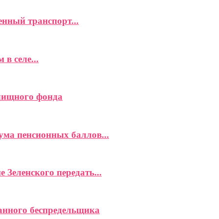
нный транспорт...
в селе...
илищного фонда
ма пенсионных баллов...
 Зеленского передать...
анного беспредельщика