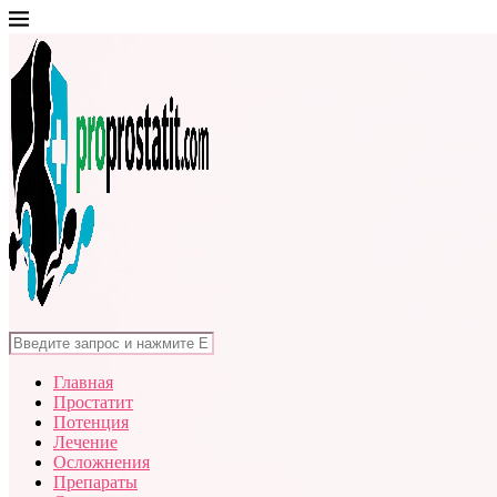
Главная
Простатит
Потенция
Лечение
Осложнения
Препараты