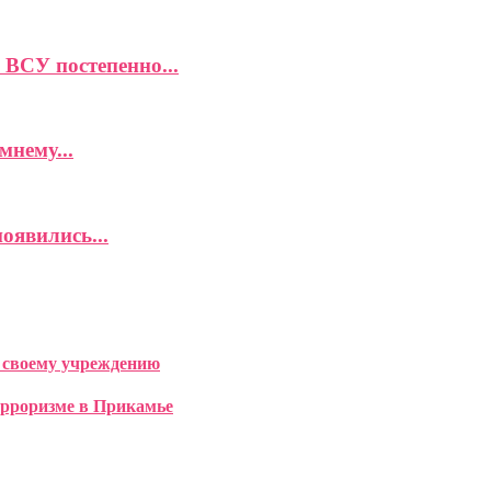
ВСУ постепенно...
мнему...
оявились...
 своему учреждению
терроризме в Прикамье