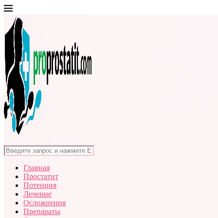
Главная
Простатит
Потенция
Лечение
Осложнения
Препараты