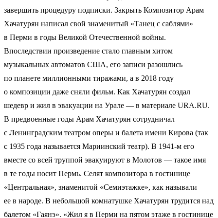
завершить процедуру подписки. Закрыть Композитор Арам
Хачатурян написал свой знаменитый «Танец с саблями»
в Перми в годы Великой Отечественной войны.
Впоследствии произведение стало главным хитом
музыкальных автоматов США, его записи разошлись
по планете миллионными тиражами, а в 2018 году
о композиции даже сняли фильм. Как Хачатурян создал
шедевр и жил в эвакуации на Урале — в материале URA.RU.
В предвоенные годы Арам Хачатурян сотрудничал
с Ленинградским театром оперы и балета имени Кирова (так
с 1935 года называется Мариинский театр). В 1941-м его
вместе со всей труппой эвакуируют в Молотов — такое имя
в те годы носит Пермь. Селят композитора в гостинице
«Центральная», знаменитой «Семиэтажке», как называли
ее в народе. В небольшой комнатушке Хачатурян трудится над
балетом «Гаянэ». «Жил я в Перми на пятом этаже в гостинице