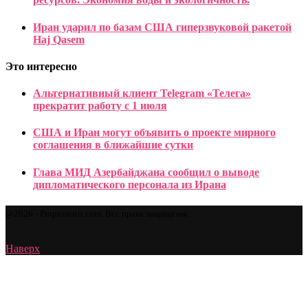
Иран ударил по базам США гиперзвуковой ракетой
Haj Qasem
Это интересно
Альтернативный клиент Telegram «Телега»
прекратит работу с 1 июля
США и Иран могут объявить о проекте мирного
соглашения в ближайшие сутки
Глава МИД Азербайджана сообщил о выводе
дипломатического персонала из Ирана
@2026 - Proprostatit.com. Все права защищены.
Наверх