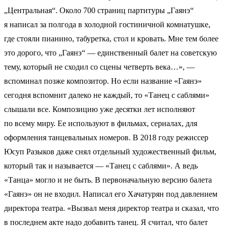
„Центральная“. Около 700 страниц партитуры „Гаянэ“
я написал за полгода в холодной гостиничной комнатушке,
где стояли пианино, табуретка, стол и кровать. Мне тем более
это дорого, что „Гаянэ“ — единственный балет на советскую
тему, который не сходил со сцены четверть века…», —
вспоминал позже композитор. Но если название «Гаянэ»
сегодня вспомнит далеко не каждый, то «Танец с саблями»
слышали все. Композицию уже десятки лет исполняют
по всему миру. Ее используют в фильмах, сериалах, для
оформления танцевальных номеров. В 2018 году режиссер
Юсуп Разыков даже снял отдельный художественный фильм,
который так и называется — «Танец с саблями». А ведь
«Танца» могло и не быть. В первоначальную версию балета
«Гаянэ» он не входил. Написал его Хачатурян под давлением
директора театра. «Вызвал меня директор театра и сказал, что
в последнем акте надо добавить танец. Я считал, что балет