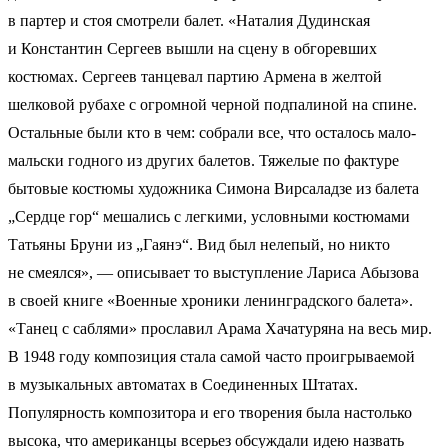
в партер и стоя смотрели балет. «Наталия Дудинская
и Константин Сергеев вышли на сцену в обгоревших
костюмах. Сергеев танцевал партию Армена в желтой
шелковой рубахе с огромной черной подпалиной на спине.
Остальные были кто в чем: собрали все, что осталось мало-
мальски годного из других балетов. Тяжелые по фактуре
бытовые костюмы художника Симона Вирсаладзе из балета
„Сердце гор“ мешались с легкими, условными костюмами
Татьяны Бруни из „Гаянэ“. Вид был нелепый, но никто
не смеялся», — описывает то выступление Лариса Абызова
в своей книге «Военные хроники ленинградского балета».
«Танец с саблями» прославил Арама Хачатуряна на весь мир.
В 1948 году композиция стала самой часто проигрываемой
в музыкальных автоматах в Соединенных Штатах.
Популярность композитора и его творения была настолько
высока, что американцы всерьез обсуждали идею назвать