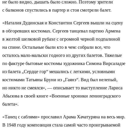
не было видно, дышать было сложно. Поэтому зрители
с балконов спустились в партер и стоя смотрели балет.
«Наталия Дудинская и Константин Сергеев вышли на сцену
в обгоревших костюмах. Сергеев танцевал партию Армена
в желтой шелковой рубахе с огромной черной подпалиной
на спине. Остальные были кто в чем: собрали все, что
осталось мало-мальски годного из других балетов. Тяжелые
по фактуре бытовые костюмы художника Симона Вирсаладзе
из балета „Сердце гор“ мешались с легкими, условными
костюмами Татьяны Бруни из „Гаянэ“. Вид был нелепый,
но никто не смеялся», — описывает то выступление Лариса
Абызова в своей книге «Военные хроники ленинградского
балета».
«Танец с саблями» прославил Арама Хачатуряна на весь мир.
В 1948 году композиция стала самой часто проигрываемой