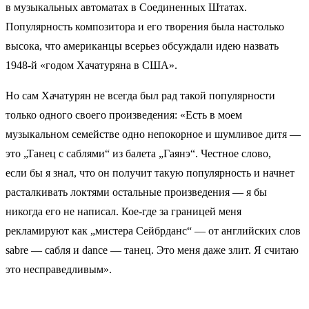
в музыкальных автоматах в Соединенных Штатах.
Популярность композитора и его творения была настолько
высока, что американцы всерьез обсуждали идею назвать
1948-й «годом Хачатуряна в США».
Но сам Хачатурян не всегда был рад такой популярности
только одного своего произведения: «Есть в моем
музыкальном семействе одно непокорное и шумливое дитя —
это „Танец с саблями“ из балета „Гаянэ“. Честное слово,
если бы я знал, что он получит такую популярность и начнет
расталкивать локтями остальные произведения — я бы
никогда его не написал. Кое-где за границей меня
рекламируют как „мистера Сейбрданс“ — от английских слов
sabre — сабля и danсe — танец. Это меня даже злит. Я считаю
это несправедливым».