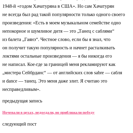
1948-й «годом Хачатуряна в США». Но сам Хачатурян
не всегда был рад такой популярности только одного своего
произведения: «Есть в моем музыкальном семействе одно
непокорное и шумливое дитя — это „Танец с саблями“
из балета „Гаянэ“. Честное слово, если бы я знал, что
он получит такую популярность и начнет расталкивать
локтями остальные произведения — я бы никогда его
не написал. Кое-где за границей меня рекламируют как
„мистера Сейбрданс“ — от английских слов sabre — сабля
и danсe — танец. Это меня даже злит. Я считаю это
несправедливым».
предыдущая запись
Ночевали в цехах, недоедали, но приближали победу
следующий пост