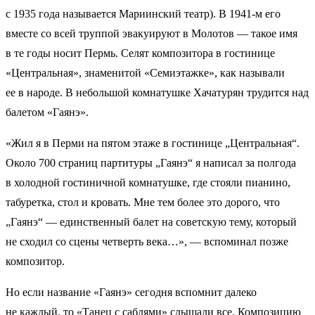
с 1935 года называется Мариинский театр). В 1941-м его
вместе со всей труппой эвакуируют в Молотов — такое имя
в те годы носит Пермь. Селят композитора в гостинице
«Центральная», знаменитой «Семиэтажке», как называли
ее в народе. В небольшой комнатушке Хачатурян трудится над
балетом «Гаянэ».
«Жил я в Перми на пятом этаже в гостинице „Центральная“.
Около 700 страниц партитуры „Гаянэ“ я написал за полгода
в холодной гостиничной комнатушке, где стояли пианино,
табуретка, стол и кровать. Мне тем более это дорого, что
„Гаянэ“ — единственный балет на советскую тему, который
не сходил со сцены четверть века…», — вспоминал позже
композитор.
Но если название «Гаянэ» сегодня вспомнит далеко
не каждый, то «Танец с саблями» слышали все. Композицию