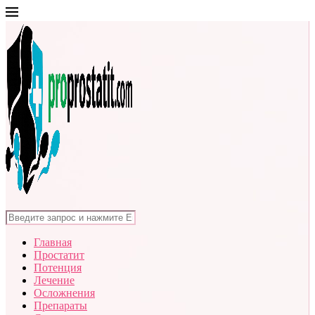
Главная
Простатит
Потенция
Лечение
Осложнения
Препараты