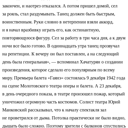
закончен, и наотрез отказался. А потом пришел домой, сел
за рояль, стал раздумывать. Танец должен быть быстрым,
воинственным. Руки словно в нетерпении взяли аккорд,
и я начал вразбивку играть его, как остинантную,
повторяющуюся фигуру. Сел за работу в три часа дня, а к двум
ночи все было готово. В одиннадцать утра танец прозвучал
на репетиции. К вечеру он был поставлен, а на следующий
день была генеральная», — вспоминал Хачатурян о создании
произведения, которое сделало его популярным по всему
миру. Премьера балета «Гаянэ» состоялась 9 декабря 1942 года
на сцене Молотовского театра оперы и балета. А 23 декабря,
в день очередного показа, в театре произошел пожар, который
уничтожил огромную часть костюмов. Солист театра Юрий
Манковский рассказывал, что к началу спектакля зал
не проветрился от дыма. Потолка практически не было видно,
дышать было сложно. Поэтому зрители с балконов спустились