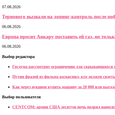
07.08.2026
Тернового вызвали на допинг-контроль после поб
06.08.2026
Европа просит Анкару поставить ей газ, но только
06.08.2026
Выбор редактора
Госдума рассмотрит ограничения для скрывающихся о
Путин фразой из фильма разъяснил, кто должен сидет
Как через аукцион купить машину за 20 000 или выго
Выбор пользователя
CENTCOM: армия США десятую ночь подряд наносит