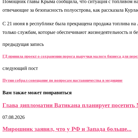
Помощник главы Крыма сообщила, что ситуация с топливом нах
отвечающие за безопасность полуострова, как рассказала Курла
С 21 июня в республике была прекращена продажа топлива на 
только службам, которые обеспечивают жизнедеятельность и б
предыдущая запись
ГД приняла проект о сохранении порога выручки малого бизнеса для пер
следующий пост
Путин собрал совещание по вопросам наставничества в медицине
Вам также может понравиться
Глава дипломатии Ватикана планирует посетить 
07.08.2026
Мирошник заявил, что у РФ и Запада больше...