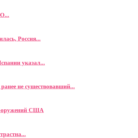
О...
лась, Россия...
спании указал...
ранее не существовавший...
вооружений США
растна...