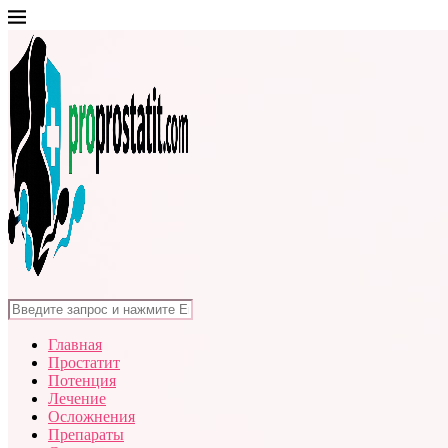
Главная
Простатит
Потенция
Лечение
Осложнения
Препараты