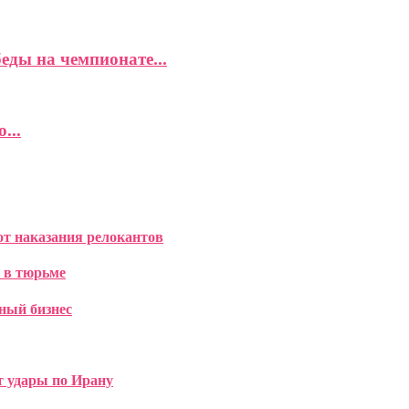
еды на чемпионате...
...
т наказания релокантов
ь в тюрьме
дный бизнес
 удары по Ирану