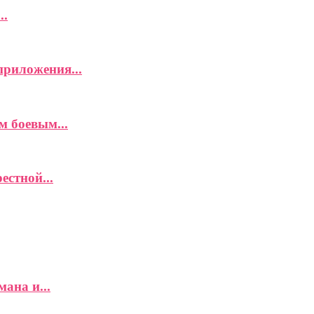
..
приложения...
м боевым...
естной...
ана и...