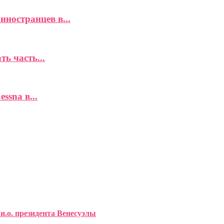
иностранцев в...
ь часть...
ssna в...
и.о. президента Венесуэлы