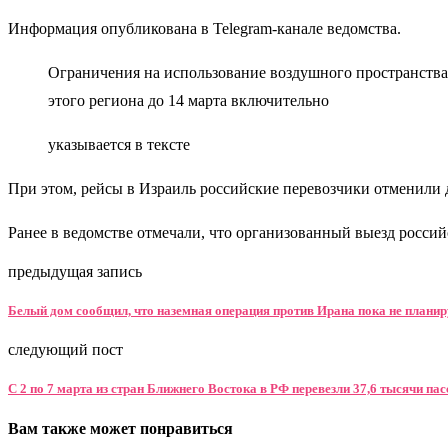
Информация опубликована в Telegram-канале ведомства.
Ограничения на использование воздушного пространства
этого региона до 14 марта включительно
указывается в тексте
При этом, рейсы в Израиль российские перевозчики отменили д
Ранее в ведомстве отмечали, что организованный выезд росси
предыдущая запись
Белый дом сообщил, что наземная операция против Ирана пока не планир
следующий пост
С 2 по 7 марта из стран Ближнего Востока в РФ перевезли 37,6 тысячи па
Вам также может понравиться