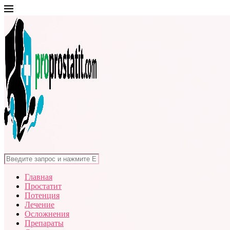
Главная
Простатит
Потенция
Лечение
Осложнения
Препараты