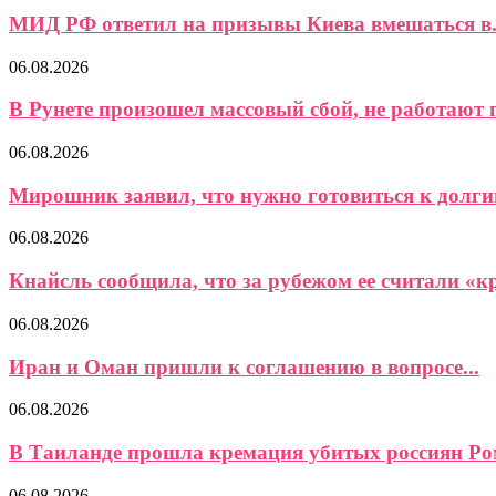
МИД РФ ответил на призывы Киева вмешаться в.
06.08.2026
В Рунете произошел массовый сбой, не работают 
06.08.2026
Мирошник заявил, что нужно готовиться к долги
06.08.2026
Кнайсль сообщила, что за рубежом ее считали «кр
06.08.2026
Иран и Оман пришли к соглашению в вопросе...
06.08.2026
В Таиланде прошла кремация убитых россиян Ром
06.08.2026